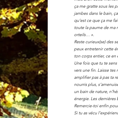
ça me gratte sous les p
jambes dans le bain, ça
qu’est ce que ça me fait
toute la paume de ma ma
orteils… ».
Reste curieux(se) des se
peux entretenir cette én
ton corps entier, ce en
Une fois que tu te sen
vers une fin. Laisse te
amplifier pas à pas ta 
nourris plus, s’amenuise
un bain de nature, n’hé
énergie. Les dernières 
Remercie-toi enfin pour
Si tu as vécu l’expérie