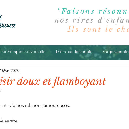
"Faisons résonn
nos rires d'enfan
Ils sont le chan
chothérapie individuelle
Thérapie de couple
Stage Couple
7 févr. 2025
ésir doux et flamboyant
i
tants de nos relations amoureuses.
le ventre