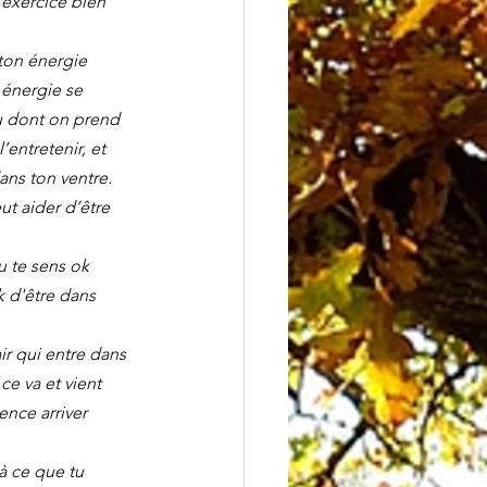
’exercice bien 
 ton énergie 
 énergie se 
eu dont on prend 
’entretenir, et 
dans ton ventre.
t aider d’être 
tu te sens ok 
k d'être dans 
ir qui entre dans 
ce va et vient 
ence arriver 
 à ce que tu 