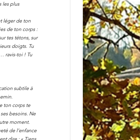
 les plus 
t léger de ton 
ies de ton corps : 
r tes tétons, sur 
ieurs doigts. Tu 
 ravis-toi ! Tu 
tion subtile à 
hemin. 
e ton corps te 
 ses besoins. Ne 
 autre moment.
veté de l’enfance 
t dire : « Tiens, 