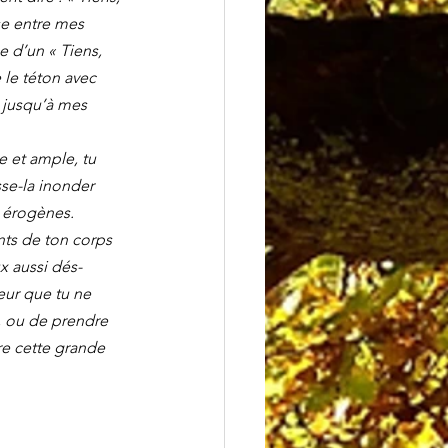
se entre mes 
 d’un « Tiens, 
 le téton avec 
t jusqu’à mes 
e et ample, tu 
sse-la inonder 
s érogènes.
ts de ton corps 
x aussi dés-
eur que tu ne 
s, ou de prendre 
re cette grande 
 