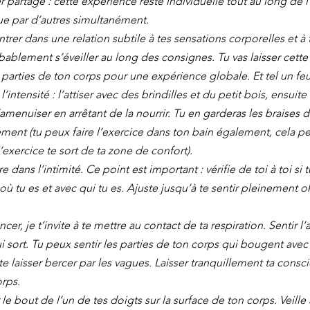
r partagé : cette expérience reste individuelle tout au long de l
e par d’autres simultanément.
’entrer dans une relation subtile à tes sensations corporelles et à
bablement s’éveiller au long des consignes. Tu vas laisser cette
s parties de ton corps pour une expérience globale. Et tel un f
’intensité : l’attiser avec des brindilles et du petit bois, ensuite l
s’amenuiser en arrêtant de la nourrir. Tu en garderas les braises 
ment (tu peux faire l’exercice dans ton bain également, cela peu
l’exercice te sort de ta zone de confort).
tre dans l’intimité. Ce point est important : vérifie de toi à toi si 
à où tu es et avec qui tu es. Ajuste jusqu’à te sentir pleinement o
, je t’invite à te mettre au contact de ta respiration. Sentir l’a
qui sort. Tu peux sentir les parties de ton corps qui bougent avec 
 te laisser bercer par les vagues. Laisser tranquillement ta consci
rps.
r le bout de l’un de tes doigts sur la surface de ton corps. Veille