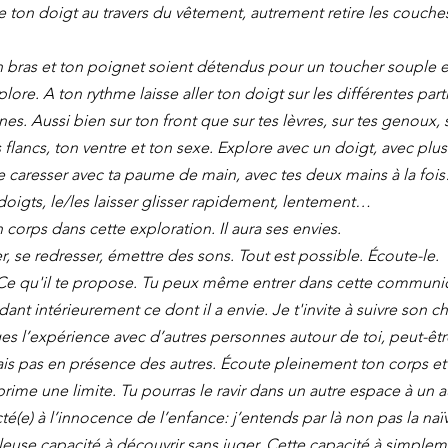
e ton doigt au travers du vêtement, autrement retire les couches
on bras et ton poignet soient détendus pour un toucher souple e
plore. A ton rythme laisse aller ton doigt sur les différentes part
. Aussi bien sur ton front que sur tes lèvres, sur tes genoux, su
s flancs, ton ventre et ton sexe. Explore avec un doigt, avec plus
e caresser avec ta paume de main, avec tes deux mains à la fois…
oigts, le/les laisser glisser rapidement, lentement… 
n corps dans cette exploration. Il aura ses envies.
r, se redresser, émettre des sons. Tout est possible. Écoute-le. 
 Ce qu'il te propose. Tu peux même entrer dans cette communica
nt intérieurement ce dont il a envie. Je t'invite à suivre son c
ges l’expérience avec d’autres personnes autour de toi, peut-êtr
 mais pas en présence des autres. Écoute pleinement ton corps et
exprime une limite. Tu pourras le ravir dans un autre espace à un
é(e) à l’innocence de l’enfance: j’entends par là non pas la naï
leuse capacité à découvrir sans juger. Cette capacité à simplemen