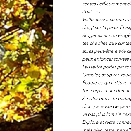
sentes l’effleurement d
épaisses.
Veille aussi à ce que t
doigt sur ta peau. Et ex
érogènes et non érogènes
tes chevilles que sur te
auras peut-être envie d
peux enfoncer ton/tes d
Laisse-toi porter par to
Onduler, soupirer, roule
Écoute ce qu'il désire.
ton corps en lui demanda
A noter que si tu parta
dira : j’ai envie de ça
va pas plus loin s’il t’
Explore et reste connect
mais bien cette merveil