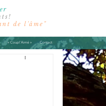
er
ts!
t de l'âme"
« Coupl'Aimé »
Contact