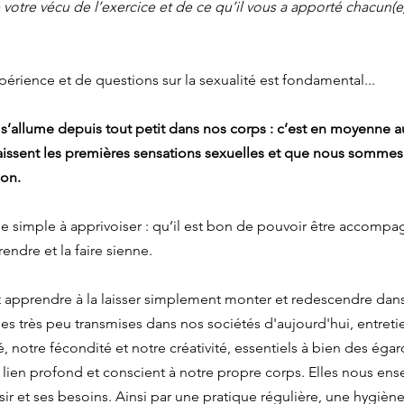
votre vécu de l’exercice et de ce qu’il vous a apporté chacun(e)
érience et de questions sur la sexualité est fondamental...
e s’allume depuis tout petit dans nos corps : c’est en moyenne a
issent les premières sensations sexuelles et que nous sommes
ion.
e simple à apprivoiser : qu’il est bon de pouvoir être accompa
ndre et la faire sienne. 
t apprendre à la laisser simplement monter et redescendre da
es très peu transmises dans nos sociétés d'aujourd'hui, entreti
té, notre fécondité et notre créativité, essentiels à bien des égard
 lien profond et conscient à notre propre corps. Elles nous ens
sir et ses besoins. Ainsi par une pratique régulière, une hygiène