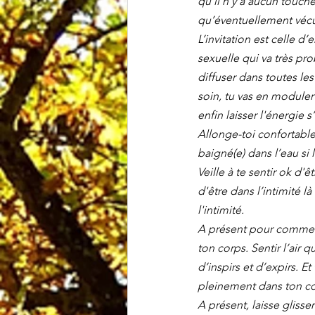
qu’il n’y a aucun touche
qu’éventuellement vécu
L’invitation est celle d
sexuelle qui va très pro
diffuser dans toutes le
soin, tu vas en moduler l
enfin laisser l'énergie 
Allonge-toi confortable
baigné(e) dans l’eau si 
Veille à te sentir ok d'ê
d'être dans l’intimité l
l'intimité.
A présent pour commencer
ton corps. Sentir l’air 
d’inspirs et d’expirs. Et
pleinement dans ton co
A présent, laisse glisse