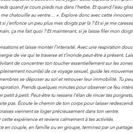
ieds quand je cours pieds nus dans l’herbe. Et quand l’eau glis
 me chatouille au ventre… ». Explore donc avec cette innocence
 si j’enfonce un peu plus mes doigts par là ? Et si je me caresse
in, ça me fait quoi ? Et maintenant, si je laisse filer mon doig
nsations et laisse monter l’intensité. Avec une respiration douc
ergie de vie qui te traverse et t’inonde peut-être à présent. Lai
 évitant de concentrer ton toucher essentiellement sur les zone
s pleinement nourri(e) de ce voyage sexuel, guide les mouvemen
s membres se déposer au sol et retrouver leur immobilité. Tu peu
respiration. Prends quelques minutes pour observer ce feu intéri
r petit à petit. Peut-être tu ressens l’élan de rincer tes poignet
site pas. Écoute le chemin de ton corps pour laisser redescend
braises viennent se loger précieusement dans ton ventre.
 cette expérience et reviens calmement à tes activités.
nce en couple, en famille ou en groupe, terminez par un partage