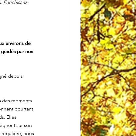
. Enrichissez-
ux environs de 
 guidés par nos 
gné depuis 
ns des moments 
ennent pourtant 
s. Elles 
eignent sur son 
 régulière, nous 