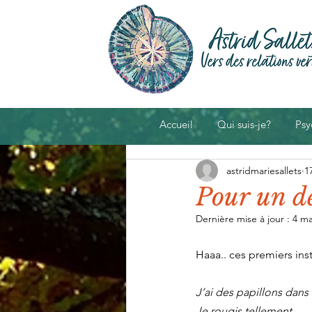
Accueil
Qui suis-je?
Psy
astridmariesallets
1
Pour un d
Dernière mise à jour :
4 ma
Haaa.. ces premiers ins
J’ai des papillons dans 
Je rougis tellement... 