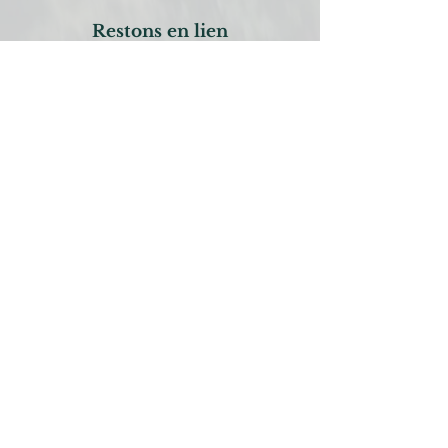
Restons en lien
Inscription à la newsletter
recevez environ trimestriellement chaque
nouvel article "
Coupl'Aimé
" et soyez
informés des nouveaux stages et ateliers à
venir...
Envoyer